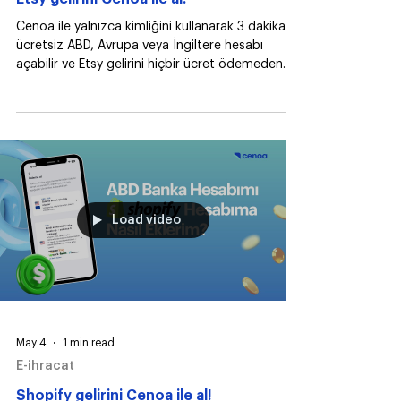
E-ihracat
Etsy gelirini Cenoa ile al!
Cenoa ile yalnızca kimliğini kullanarak 3 dakikada
ücretsiz ABD, Avrupa veya İngiltere hesabı
açabilir ve Etsy gelirini hiçbir ücret ödemeden
alabilirsin!
Load video
May 4
1 min read