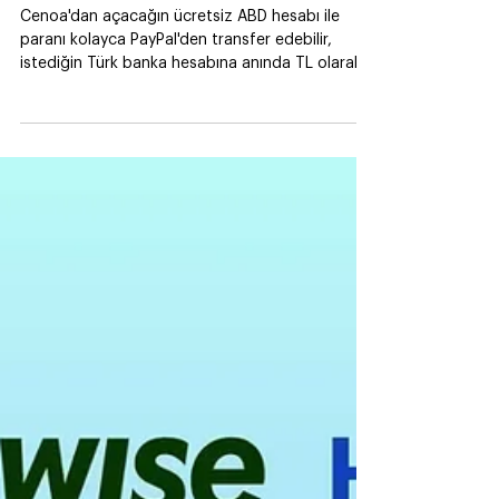
Cenoa Rehberi
PayPal’deki bakiyeni Cenoa’ya transfer
et!
Cenoa'dan açacağın ücretsiz ABD hesabı ile
paranı kolayca PayPal'den transfer edebilir,
istediğin Türk banka hesabına anında TL olarak
çekebilirsin.