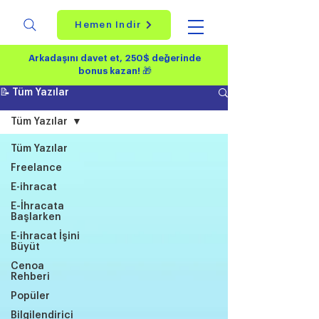
Hemen İndir
Arkadaşını davet et, 250$ değerinde
bonus kazan!
🎁
📝 Tüm Yazılar
Tüm Yazılar
Tüm Yazılar
Freelance
E-ihracat
E-İhracata
Başlarken
E-ihracat İşini
Büyüt
Cenoa
Rehberi
Popüler
Bilgilendirici