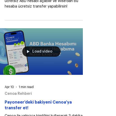
May 4
1 min read
Cenoa Rehberi
Wise bakiyeni Cenoa'ya transfer et!
Cenoa ile yalnızca kimliğini kullanarak 3 dakikada
ücretsiz ABD hesabı açabilir ve Wise'dan bu
hesaba ücretsiz transfer yapabilirsin!
Load video