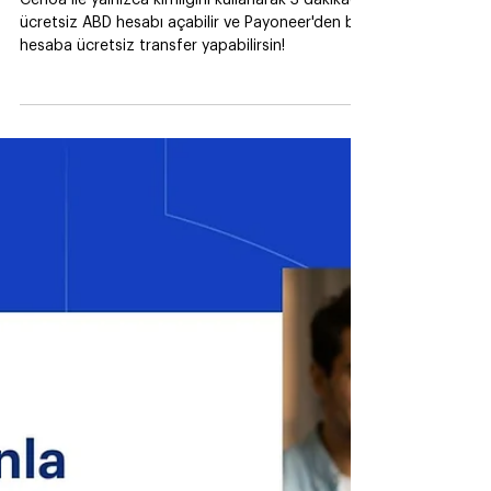
Apr 10
1 min read
Cenoa Rehberi
Payoneer'deki bakiyeni Cenoa'ya
transfer et!
Cenoa ile yalnızca kimliğini kullanarak 3 dakikada
ücretsiz ABD hesabı açabilir ve Payoneer'den bu
hesaba ücretsiz transfer yapabilirsin!