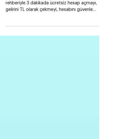
Cenoa’ya yeni mi başladın? Bu başlangıç
rehberiyle 3 dakikada ücretsiz hesap açmayı,
gelirini TL olarak çekmeyi, hesabını güvenle
yedeklemeyi öğrenebilirsin!