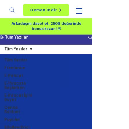
Hemen İndir
Arkadaşını davet et, 250$ değerinde
bonus kazan!
🎁
📝 Tüm Yazılar
Tüm Yazılar
Tüm Yazılar
Freelance
E-ihracat
E-İhracata
Başlarken
E-ihracat İşini
Büyüt
Cenoa
Rehberi
Popüler
Bilgilendirici