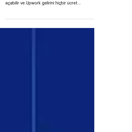
Fiverr gelirini Cenoa ile al!
Cenoa ile yalnızca kimliğini kullanarak 3 dakikada
ücretsiz ABD, Avrupa veya İngiltere hesabı
açabilir ve Upwork gelirini hiçbir ücret
ödemeden alabilirsin!