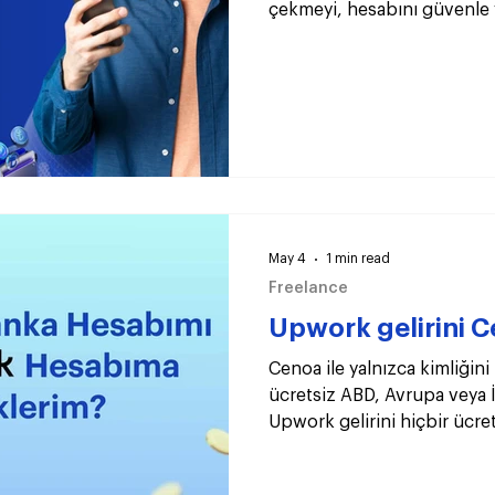
çekmeyi, hesabını güvenle 
May 4
1 min read
Freelance
Upwork gelirini Ce
Cenoa ile yalnızca kimliğini
ücretsiz ABD, Avrupa veya İ
Upwork gelirini hiçbir ücre