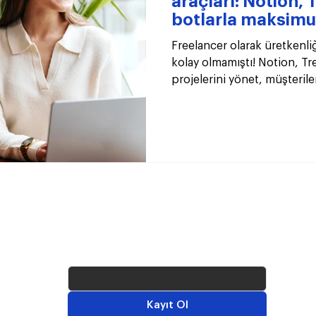
araçları: Notion, T
botlarla maksimu
Freelancer olarak üretkenli
kolay olmamıştı! Notion, Tre
projelerini yönet, müşterile
verimli kullan. İşte bu yılın e
Sektörden haberleri kaçırmamak için 
e-
posta bültenimize kaydol!
E-postanı gir.
*
Kayıt Ol