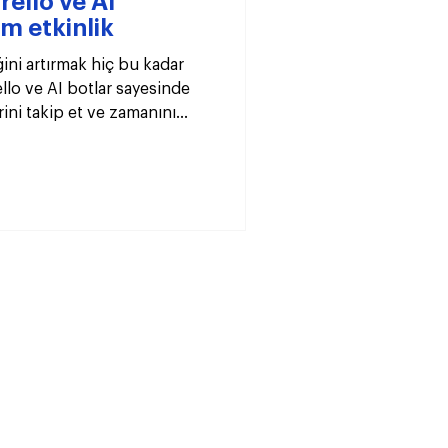
rello ve AI
m etkinlik
ğini artırmak hiç bu kadar
llo ve AI botlar sayesinde
rini takip et ve zamanını
n iyi verimlilik araçları!
Destek hattı:​
destek@cenoa.com