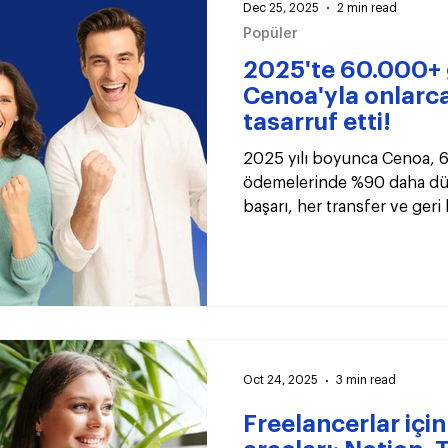
Dec 25, 2025
2 min read
Popüler
2025'te 60.000+ 
Cenoa'yla onlarca
tasarruf etti!
2025 yılı boyunca Cenoa, 60
ödemelerinde %90 daha dü
başarı, her transfer ve geri 
büyüdü. 2026’da daha büyü
birlikte ilerleyeceğiz!
Oct 24, 2025
3 min read
Freelancerlar için 