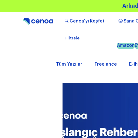
Arkad
🔍 Cenoa'yı Keşfet
🤩 Sana Ö
Filtrele
Amazon
E
Tüm Yazılar
Freelance
E-i
Popüler
Bilgilendirici içeri