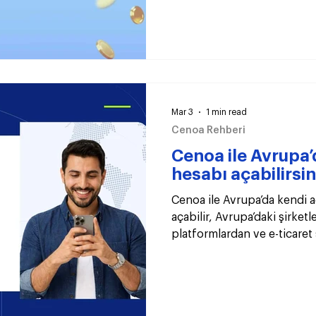
Mar 3
1 min read
Cenoa Rehberi
Cenoa ile Avrupa’
hesabı açabilirsin
Cenoa ile Avrupa’da kendi 
açabilir, Avrupa’daki şirket
platformlardan ve e-ticaret
hızlı ve düşük maliyetle alab
tek uygulamadan yönet.