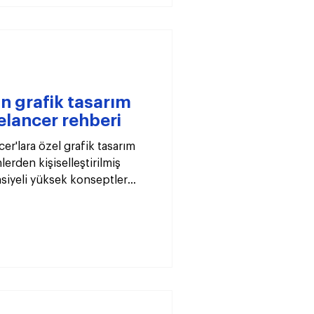
in grafik tasarım
eelancer rehberi
cer'lara özel grafik tasarım
ünlerden kişiselleştirilmiş
nsiyeli yüksek konseptler