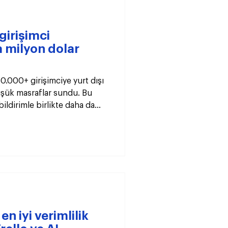
girişimci
 milyon dolar
.000+ girişimciye yurt dışı
şük masraflar sundu. Bu
bildirimle birlikte daha da
k adımlar atmak için
en iyi verimlilik