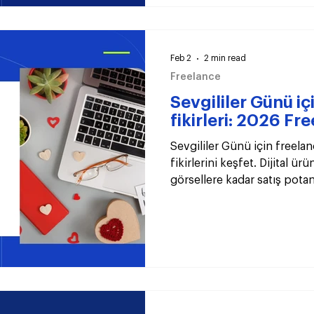
Feb 2
2 min read
Freelance
Sevgililer Günü iç
fikirleri: 2026 Fr
Sevgililer Günü için freelan
fikirlerini keşfet. Dijital ür
görsellere kadar satış pota
seni bekliyor.