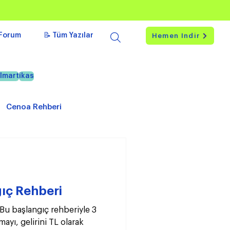
Forum
📝 Tüm Yazılar
Hemen İndir
lmart
ikas
Cenoa Rehberi
ıç Rehberi
Bu başlangıç rehberiyle 3
ayı, gelirini TL olarak