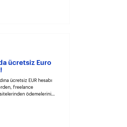
da ücretsiz Euro
!
adına ücretsiz EUR hesabı
lerden, freelance
 sitelerinden ödemelerini
ilirsin. USD ve EUR gelirini