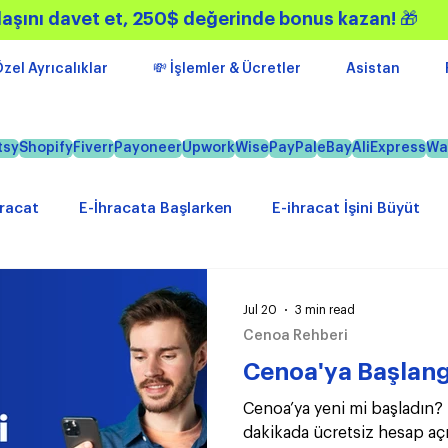
aşını davet et, 250$ değerinde bonus kazan!
🎁
zel Ayrıcalıklar
💸 İşlemler & Ücretler
Asistan
tsy
Shopify
Fiverr
Payoneer
Upwork
Wise
PayPal
eBay
AliExpress
Wa
hracat
E-İhracata Başlarken
E-ihracat İşini Büyüt
kler
Gündem
Kampanyalar
Jul 20
3 min read
Cenoa Rehberi
Cenoa'ya Başlang
Cenoa’ya yeni mi başladın? 
dakikada ücretsiz hesap açm