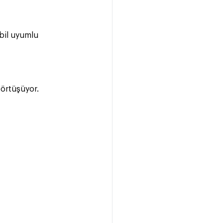
obil uyumlu 
 örtüşüyor.