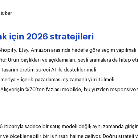
ticker
k için 2026 stratejileri
Shopify, Etsy, Amazon arasında hedefe göre seçim yapılmalı
nu:
 Ürün başlıkları ve açıklamaları, sesli aramalara da hitap et
 Tasarım üretim süreci AI ile desteklenmeli
 medya + içerik pazarlaması eş zamanlı yürütülmeli
 Alışverişin %70’ten fazlası mobilde, bu yüzden responsive y
itibarıyla sadece bir satış modeli değil; aynı zamanda girişi
r ve ölçeklenebilir bir iş fırsatı haline geliyor. Doğru strateji