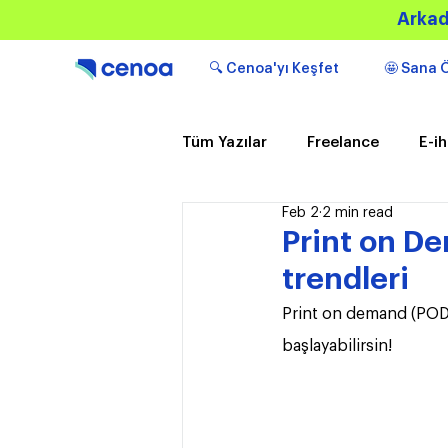
Arkad
🔍 Cenoa'yı Keşfet
🤩 Sana Ö
Tüm Yazılar
Freelance
E-i
Feb 2
2 min read
Popüler
Bilgilendirici içeri
Print on De
trendleri
Print on demand (POD),
başlayabilirsin!