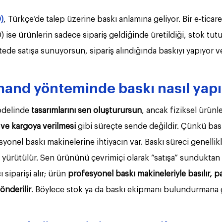
)
, Türkçe’de talep üzerine baskı anlamına geliyor. Bir e-ticar
ise ürünlerin sadece sipariş geldiğinde üretildiği, stok tutu
itede satışa sunuyorsun, sipariş alındığında baskıyı yapıyor 
mand yönteminde baskı nasıl yapı
delinde 
tasarımlarını sen oluşturursun
, ancak fiziksel ürünle
 ve kargoya verilmesi
 gibi süreçte sende değildir. Çünkü bask
yonel baskı makinelerine ihtiyacın var. Baskı süreci genellikl
 yürütülür. Sen ürününü çevrimiçi olarak “satışa” sunduktan 
siparişi alır; ürün 
profesyonel baskı makineleriyle basılır, pa
nderilir
. Böylece stok ya da baskı ekipmanı bulundurmana 