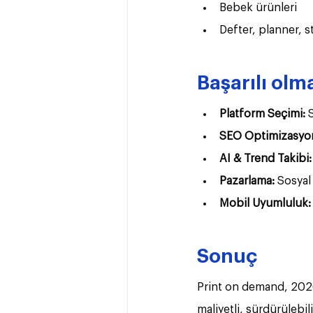
Bebek ürünleri
Defter, planner, s
Başarılı olma
Platform Seçimi:
 
SEO Optimizasyo
AI & Trend Takibi:
Pazarlama:
 Sosyal
Mobil Uyumluluk:
Sonuç
Print on demand, 2026 
maliyetli, sürdürülebili