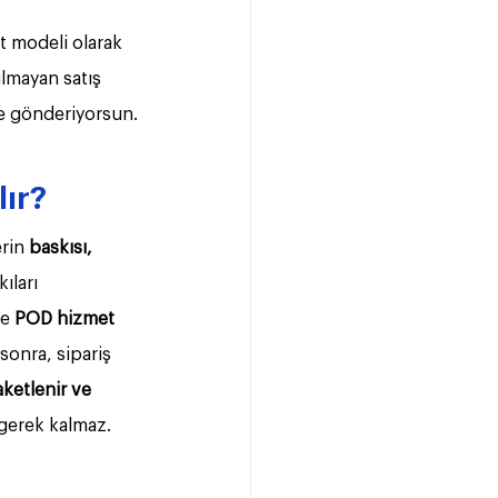
et modeli olarak 
lmayan satış 
ve gönderiyorsun.
lır?
rin 
baskısı, 
ıları 
e 
POD hizmet 
sonra, sipariş 
ketlenir ve 
gerek kalmaz. 