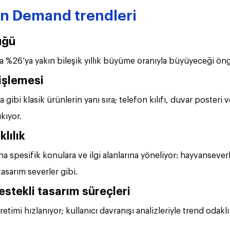
on Demand trendleri
üğü
a %26’ya yakın bileşik yıllık büyüme oranıyla büyüyeceği öng
işlemesi
 gibi klasik ürünlerin yanı sıra; telefon kılıfı, duvar posteri 
kıyor.
klılık
ha spesifik konulara ve ilgi alanlarına yöneliyor: hayvansever
tasarım severler gibi.
estekli tasarım süreçleri
üretimi hızlanıyor; kullanıcı davranışı analizleriyle trend odaklı