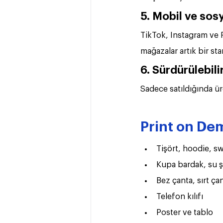
5. Mobil ve sosy
TikTok, Instagram ve P
mağazalar artık bir sta
6. Sürdürülebilir
Sadece satıldığında ür
Print on Dem
Tişört, hoodie, sw
Kupa bardak, su ş
Bez çanta, sırt ça
Telefon kılıfı
Poster ve tablo