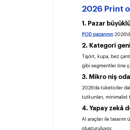
2026 Print 
1. Pazar büyükl
POD pazarının
 2026'd
2. Kategori gen
Tişört, kupa, bez çanta
gibi segmentler öne çı
3. Mikro niş oda
2026’da tüketiciler da
tutkunları, minimalist 
4. Yapay zekâ d
AI araçları ile tasarım 
oluşturuluyor.