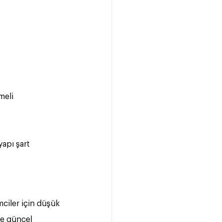
meli
apı şart
mciler için düşük 
 ve güncel 