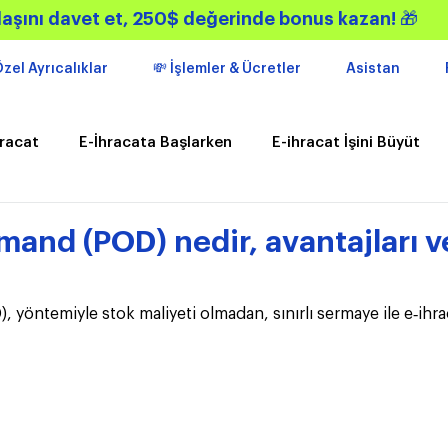
aşını davet et, 250$ değerinde bonus kazan!
🎁
zel Ayrıcalıklar
💸 İşlemler & Ücretler
Asistan
hracat
E-İhracata Başlarken
E-ihracat İşini Büyüt
kler
Gündem
Kampanyalar
mand (POD) nedir, avantajları 
 yöntemiyle stok maliyeti olmadan, sınırlı sermaye ile e‑ihra