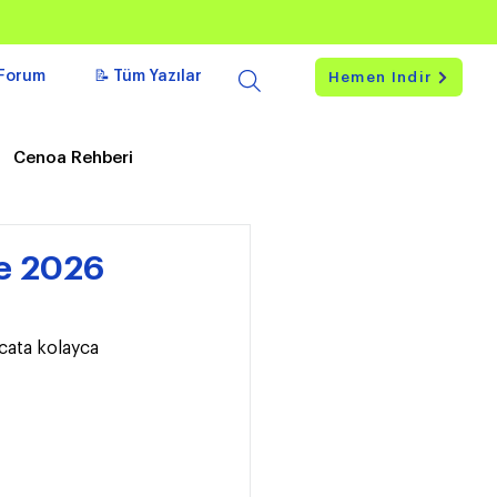
Forum
📝 Tüm Yazılar
Hemen İndir
Cenoa Rehberi
ve 2026
cata kolayca 