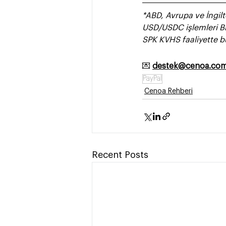
*ABD, Avrupa ve İngilt
USD/USDC işlemleri Br
SPK KVHS faaliyette bu
💌 
destek@cenoa.co
PayPal
Cenoa Rehberi
Recent Posts