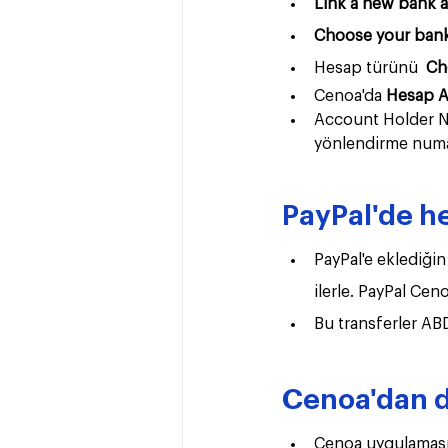
Link a new bank 
Choose your bank
Hesap türünü  
Ch
Cenoa'da 
Hesap 
Account Holder N
yönlendirme numa
PayPal'de h
PayPal'e eklediği
ilerle. PayPal Cen
Bu transferler AB
Cenoa'dan d
Cenoa uygulamasın