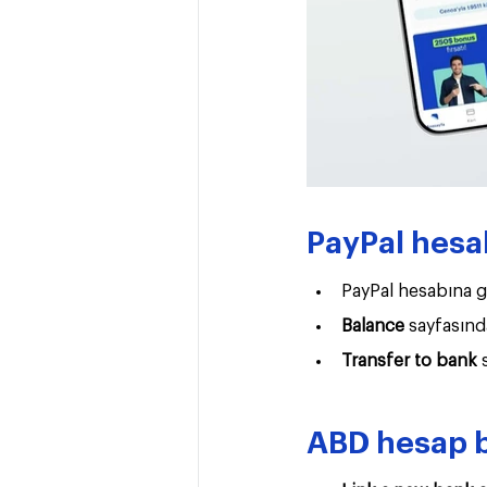
PayPal hesab
PayPal hesabına gi
Balance
 sayfasınd
Transfer to bank
 
ABD hesap bi