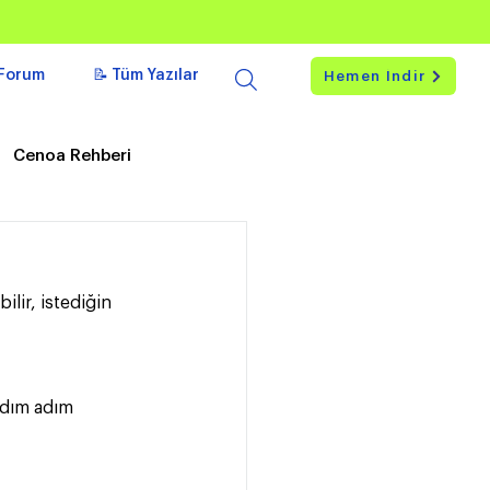
Forum
📝 Tüm Yazılar
Hemen İndir
Cenoa Rehberi
lir, istediğin 
adım adım 