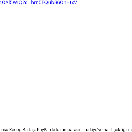
9m40Al5WIQ?si=hrn5EQubB60hHtxV
usu Recep Baltaş, PayPal'de kalan parasını Türkiye'ye nasıl çektiğini a