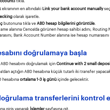
account
a tıkla. 
 
ekranının en altındaki 
Link your bank account manually 
seç
ecking 
olarak işaretle.
Aç
 butonuna tıkla ve 
ABD hesap bilgilerini görüntüle
.
ame alanına Cenoa’da görünen hesap sahibi adını, Routing 
rasını, Bank Account Number alanına ise hesap numarasını 
esabını doğrulamaya başla
n ABD hesabını doğrulamak için 
Continue with 2 small deposi
oa'dan açtığın ABD hesabına küçük tutarlı iki transfer yapaca
D hesabına 
ortalama 1-3 iş günü
 içinde gelecektir. 
oğrulama transferlerini kontrol e
a giriş yaparak
 İşlemler 
sayfasına git.