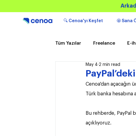
Arkad
🔍 Cenoa'yı Keşfet
🤩 Sana Ö
Tüm Yazılar
Freelance
E-i
May 4
2 min read
Popüler
Bilgilendirici içeri
PayPal’deki
Cenoa'dan açacağın ücr
Türk banka hesabına an
Bu rehberde, PayPal b
açıklıyoruz.