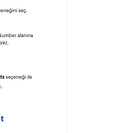
eneğini seç. 
Number alanına 
yaz.
ts
 seçeneği ile 
k.
t