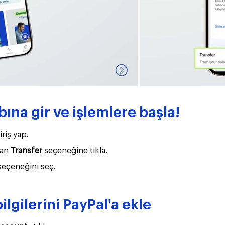
ına gir ve işlemlere başla!
riş yap.
an 
Transfer
 seçeneğine tıkla.
seçeneğini seç.
lgilerini PayPal'a ekle