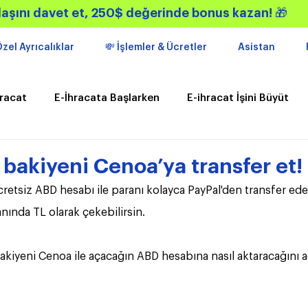
aşını davet et, 250$ değerinde bonus kazan!
🎁
zel Ayrıcalıklar
💸 İşlemler & Ücretler
Asistan
hracat
E-İhracata Başlarken
E-ihracat İşini Büyüt
kler
Gündem
Kampanyalar
 bakiyeni Cenoa’ya transfer et!
etsiz ABD hesabı ile paranı kolayca PayPal'den transfer edebi
ında TL olarak çekebilirsin. 
akiyeni Cenoa ile açacağın ABD hesabına nasıl aktaracağını 