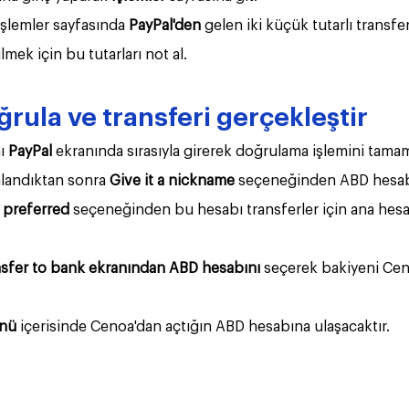
şlemler sayfasında 
PayPal'den
 gelen iki küçük tutarlı transfe
ek için bu tutarları not al.
rula ve transferi gerçekleştir
ı 
PayPal
 ekranında sırasıyla girerek doğrulama işlemini tamam
andıktan sonra 
Give it a nickname 
seçeneğinden ABD hesabı
 preferred 
seçeneğinden bu hesabı transferler için ana hesa
sfer to bank ekranından
ABD hesabını
 seçerek bakiyeni Cen
ünü 
içerisinde Cenoa'dan açtığın ABD hesabına ulaşacaktır. 