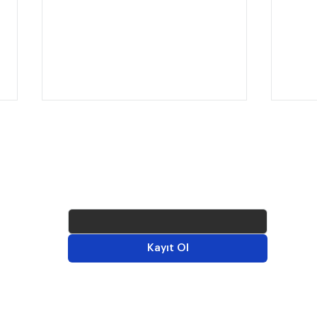
Sektörden haberleri kaçırmamak için 
e-
posta bültenimize kaydol!
E-postanı gir.
*
Stripe hesabındaki gelirini
Upwo
Kayıt Ol
Cenoa ile al
al!