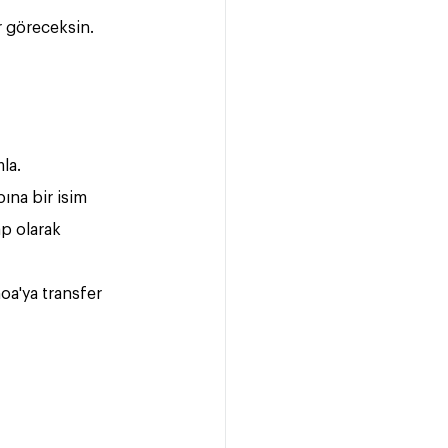
r göreceksin. 
la.
na bir isim 
p olarak 
oa'ya transfer 