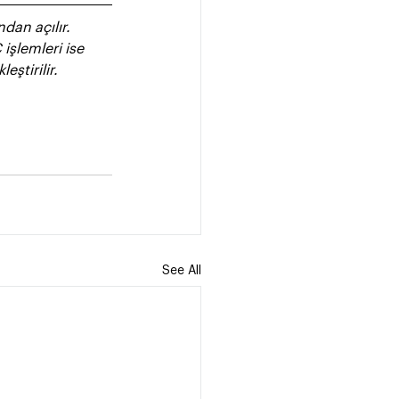
dan açılır. 
şlemleri ise 
ştirilir. 
See All