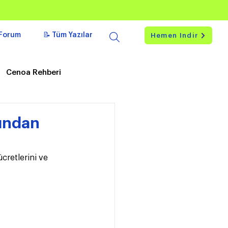
Forum
📝 Tüm Yazılar
Hemen İndir
Cenoa Rehberi
şından
cretlerini ve 