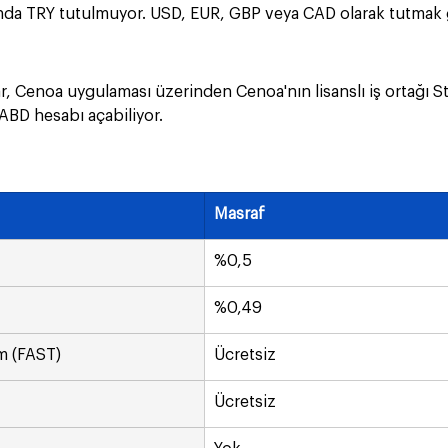
da TRY tutulmuyor. USD, EUR, GBP veya CAD olarak tutmak g
ar, Cenoa uygulaması üzerinden Cenoa'nın lisanslı iş ortağı Str
ABD hesabı açabiliyor. 
Masraf
%0,5
%0,49
m (FAST)
Ücretsiz
Ücretsiz