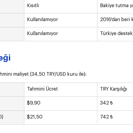
Kısıtlı
Bakiye tutma y
Kullanılamıyor
2016'dan beri 
Kullanılamıyor
Türkiye deste
eği
ahmini maliyet (34,50 TRY/USD kuru ile):
Tahmini Ücret
TRY Karşılığı
$9,90
342 ₺
0)
$21,50
742 ₺