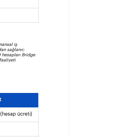
nansal iş 
dan sağlanır; 
 hesapları Bridge 
aaliyeti 
t
(hesap ücreti)