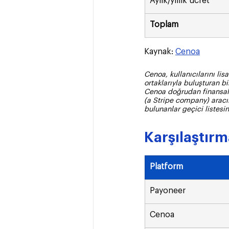
Aylık/yıllık ücret
Toplam
Kaynak: 
Cenoa
Cenoa, kullanıcılarını lis
ortaklarıyla buluşturan bi
Cenoa doğrudan finansal 
(a Stripe company) aracıl
bulunanlar geçici listesin
Karşılaştır
Platform
Payoneer
Cenoa