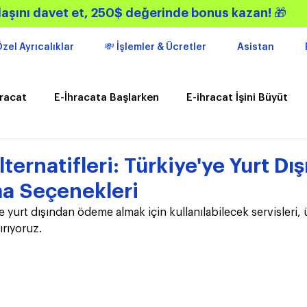
aşını davet et, 250$ değerinde bonus kazan!
🎁
zel Ayrıcalıklar
💸 İşlemler & Ücretler
Asistan
hracat
E-İhracata Başlarken
E-ihracat İşini Büyüt
kler
Gündem
Kampanyalar
ternatifleri: Türkiye'ye Yurt Dı
a Seçenekleri
 yurt dışından ödeme almak için kullanılabilecek servisleri, ü
tırıyoruz.