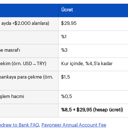
Ücret
12 ayda <$2.000 alanlara)
$29,95
%1
me masrafı
%3
 çekim (örn. USD→TRY)
Kur içinde, %4,5'a kadar
bankaya para çekme (örn. 
$1,5
işlem hacmi
%0,5
%8,5 + $29,95 (hesap ücreti)
hdraw to Bank FAQ
, 
Payoneer Annual Account Fee