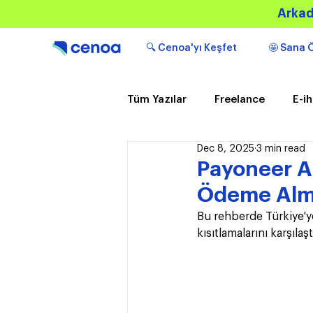
Arkad
🔍 Cenoa'yı Keşfet
🤩 Sana Ö
Tüm Yazılar
Freelance
E-i
Dec 8, 2025
3 min read
Popüler
Bilgilendirici içeri
Payoneer Al
Ödeme Alm
Bu rehberde Türkiye'ye
kısıtlamalarını karşılaş