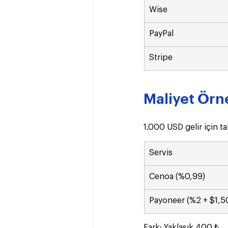
Wise
PayPal
Stripe
Maliyet Örn
1.000 USD gelir için t
Servis
Cenoa (%0,99)
Payoneer (%2 + $1,5
Fark: Yaklaşık 400 ₺