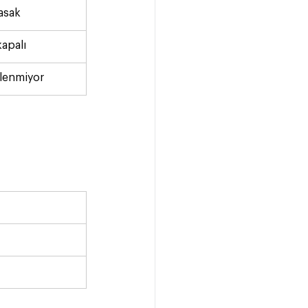
asak
kapalı
klenmiyor