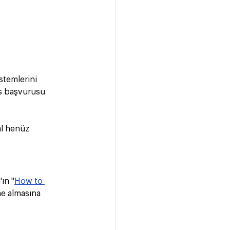
stemlerini 
ns başvurusu 
l henüz 
'ın "
How to 
me almasına 