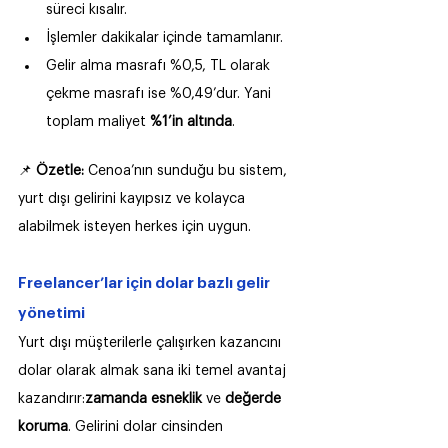
süreci kısalır.
İşlemler dakikalar içinde tamamlanır.
Gelir alma masrafı %0,5, TL olarak 
çekme masrafı ise %0,49’dur. Yani 
toplam maliyet 
%1’in altında
.
📌 
Özetle: 
Cenoa’nın sunduğu bu sistem, 
yurt dışı gelirini kayıpsız ve kolayca 
alabilmek isteyen herkes için uygun.
Freelancer’lar için dolar bazlı gelir 
yönetimi
Yurt dışı müşterilerle çalışırken kazancını 
dolar olarak almak sana iki temel avantaj 
kazandırır:
zamanda esneklik
 ve 
değerde 
koruma
. Gelirini dolar cinsinden 