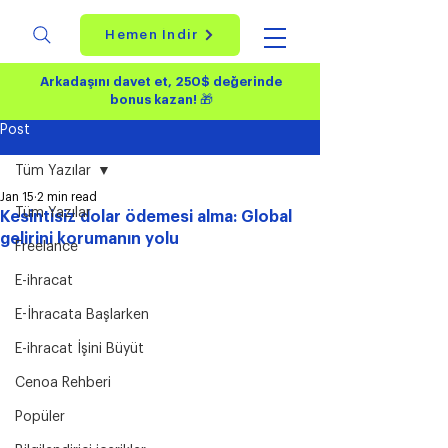
Hemen İndir
Arkadaşını davet et, 250$ değerinde
bonus kazan!
🎁
Post
Tüm Yazılar
Jan 15
2 min read
Tüm Yazılar
Kesintisiz dolar ödemesi alma: Global
gelirini korumanın yolu
Freelance
E-ihracat
E-İhracata Başlarken
E-ihracat İşini Büyüt
Cenoa Rehberi
Popüler