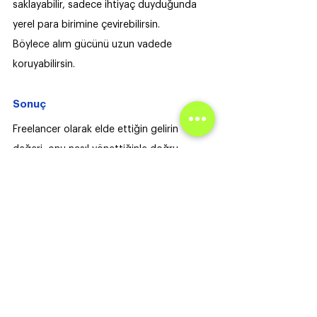
saklayabilir, sadece ihtiyaç duyduğunda 
yerel para birimine çevirebilirsin. 
Böylece alım gücünü uzun vadede 
koruyabilirsin.
Sonuç
Freelancer olarak elde ettiğin gelirin 
değeri, onu nasıl yönettiğinle doğru 
orantılı. Yurt dışı gelirini alırken 
platformların yaptığı açık ve gizli 
kesintilerin farkında olmak, doğru seçimi 
yaparak gelirini korumanı sağlar. 
Sıkça sorulan sorular
Kesintisiz dolar ödemesi nedir?