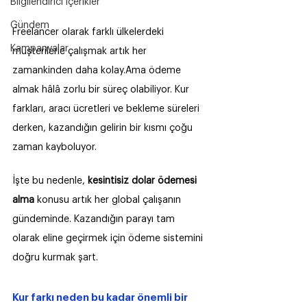
Bilgilendirici içerikler
Gündem
Freelancer olarak farklı ülkelerdeki 
Kampanyalar
müşterilerle çalışmak artık her 
zamankinden daha kolay.Ama ödeme 
almak hâlâ zorlu bir süreç olabiliyor. Kur 
farkları, aracı ücretleri ve bekleme süreleri 
derken, kazandığın gelirin bir kısmı çoğu 
zaman kayboluyor.
İşte bu nedenle, 
kesintisiz dolar ödemesi 
alma
 konusu artık her global çalışanın 
gündeminde. Kazandığın parayı tam 
olarak eline geçirmek için ödeme sistemini 
doğru kurmak şart.
Kur farkı neden bu kadar önemli bir 